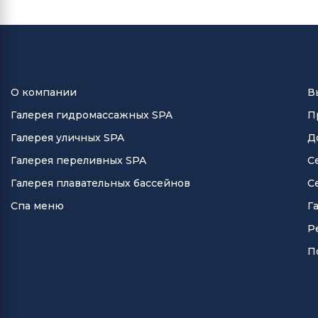
О компании
В
Галерея гидромассажных SPA
П
Галерея уличных SPA
Д
Галерея переливных SPA
С
Галерея плавательных бассейнов
С
Спа меню
Г
Р
П