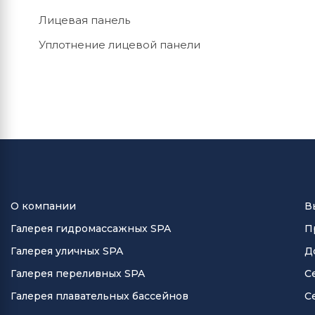
Лицевая панель
Уплотнение лицевой панели
О компании
В
Галерея гидромассажных SPA
П
Галерея уличных SPA
Д
Галерея переливных SPA
С
Галерея плавательных бассейнов
С