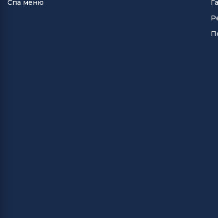
Спа меню
Г
Р
П