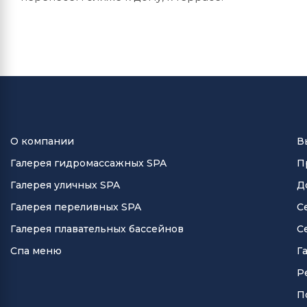
О компании
В
Галерея гидромассажных SPA
П
Галерея уличных SPA
Д
Галерея переливных SPA
С
Галерея плавательных бассейнов
С
Спа меню
Г
Р
П