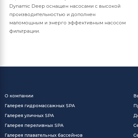
Dynamic Deep оснащен насосами с высокой
производительностью и дополнен
маломощным и энерго эффективным насосом
фильтрации.
О компании
В
Галерея гидромассажных SPA
П
Галерея уличных SPA
Д
Галерея переливных SPA
С
Галерея плавательных бассейнов
С