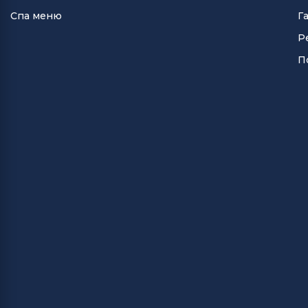
Спа меню
Г
Р
П