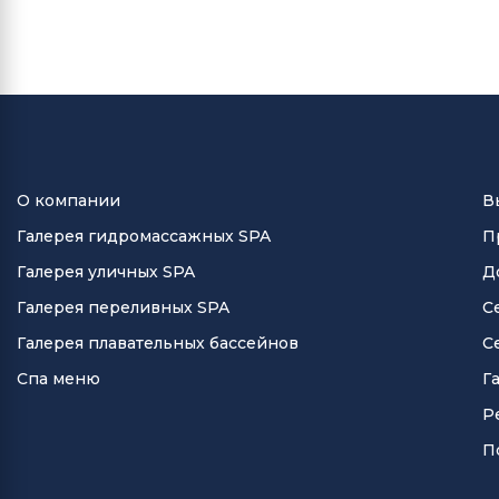
О компании
В
Галерея гидромассажных SPA
П
Галерея уличных SPA
Д
Галерея переливных SPA
С
Галерея плавательных бассейнов
С
Спа меню
Г
Р
П