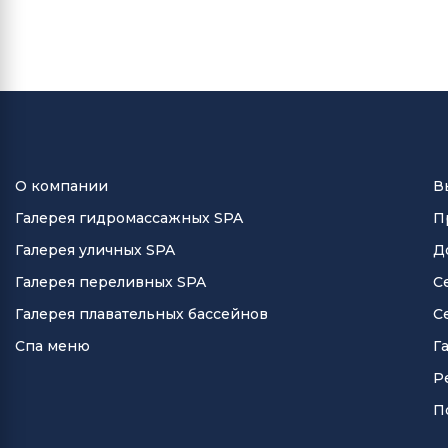
О компании
В
Галерея гидромассажных SPA
П
Галерея уличных SPA
Д
Галерея переливных SPA
С
Галерея плавательных бассейнов
С
Спа меню
Г
Р
П