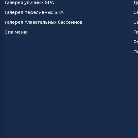
Галерея уличных SPA
Д
Галерея переливных SPA
С
Галерея плавательных бассейнов
С
Спа меню
Г
Р
П