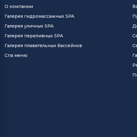
О компании
В
Галерея гидромассажных SPA
П
Галерея уличных SPA
Д
Галерея переливных SPA
С
Галерея плавательных бассейнов
С
Спа меню
Г
Р
П