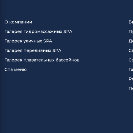
О компании
В
Галерея гидромассажных SPA
П
Галерея уличных SPA
Д
Галерея переливных SPA
С
Галерея плавательных бассейнов
С
Спа меню
Г
Р
П